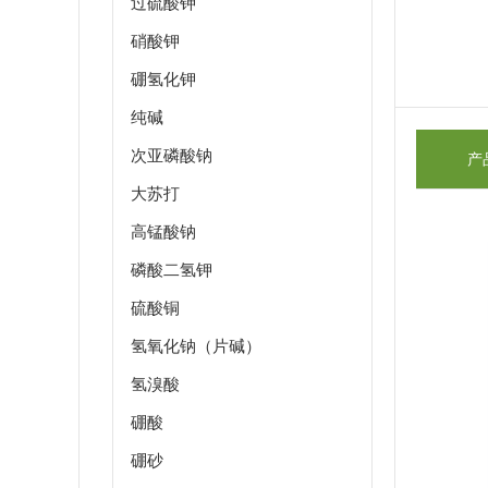
过硫酸钾
硝酸钾
硼氢化钾
纯碱
次亚磷酸钠
产
大苏打
高锰酸钠
磷酸二氢钾
硫酸铜
氢氧化钠（片碱）
氢溴酸
硼酸
硼砂