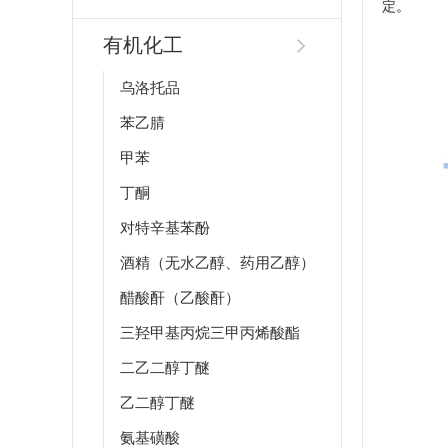
定
。
有机化工
乌洛托品
苯乙腈
甲苯
丁酮
对特辛基苯酚
酒精（无水乙醇、药用乙醇）
醋酸酐（乙酸酐）
三羟甲基丙烷三甲丙烯酸酯
二乙二醇丁醚
乙二醇丁醚
氨基磺酸