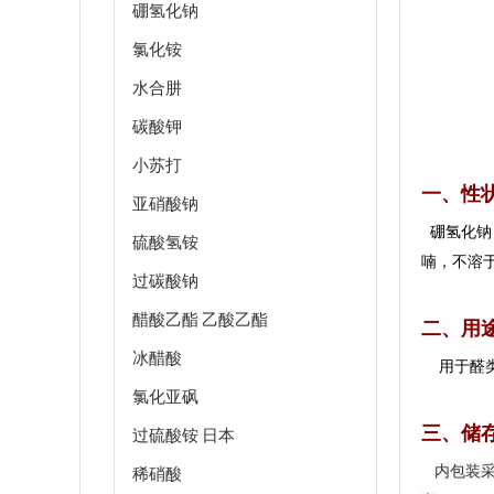
硼氢化钠
氯化铵
水合肼
碳酸钾
小苏打
一、性
亚硝酸钠
硼氢化钠 
硫酸氢铵
喃，不溶
过碳酸钠
醋酸乙酯 乙酸乙酯
二、用
冰醋酸
用于醛类
氯化亚砜
三、储
过硫酸铵 日本
内包装
稀硝酸