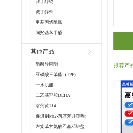
叔丁醇钠
叔丁醇钾
甲基丙烯酰胺
间羟基苯甲醛
其他产品
醋酸异丙酯
推荐产
亚磷酸三苯酯（TPP)
一水肌酸
二乙基羟胺DEHA
溶剂黄114
促进剂M(2-巯基苯并噻唑)
左旋苯甘氨酸乙基邓钾盐