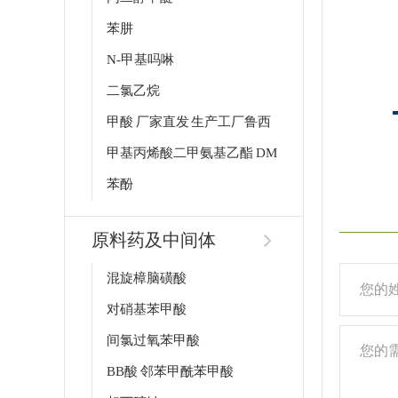
苯肼
N-甲基吗啉
二氯乙烷
甲酸 厂家直发 生产工厂鲁西
甲基丙烯酸二甲氨基乙酯 DM
苯酚
原料药及中间体
混旋樟脑磺酸
对硝基苯甲酸
间氯过氧苯甲酸
BB酸 邻苯甲酰苯甲酸