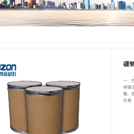
硼
一、性
有吸
氨、
生氢