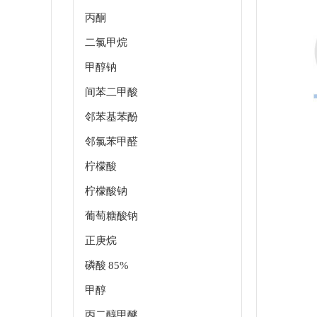
丙酮
二氯甲烷
甲醇钠
间苯二甲酸
邻苯基苯酚
邻氯苯甲醛
柠檬酸
柠檬酸钠
葡萄糖酸钠
正庚烷
磷酸 85%
甲醇
丙二醇甲醚