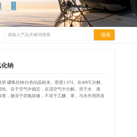
氢化钠
状 硼氢化钠 白色结晶粉末。密度1.074。在400℃分解。
湿性。在干空气中稳定，在湿空气中分解。溶于水、液
胺类，微溶于四氢呋喃，不溶于乙醚、苯，与水作用而发